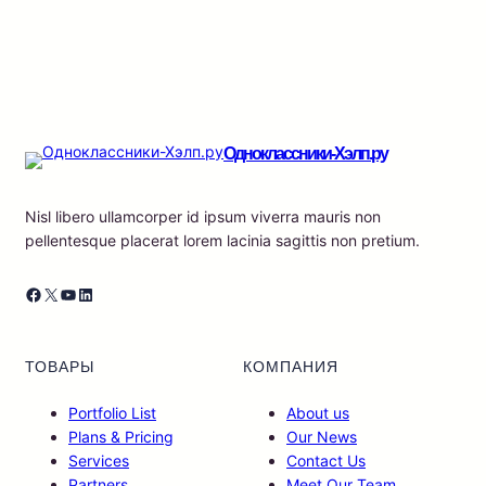
Одноклассники-Хэлп.ру
Nisl libero ullamcorper id ipsum viverra mauris non
pellentesque placerat lorem lacinia sagittis non pretium.
Facebook
X
YouTube
LinkedIn
ТОВАРЫ
КОМПАНИЯ
Portfolio List
About us
Plans & Pricing
Our News
Services
Contact Us
Partners
Meet Our Team