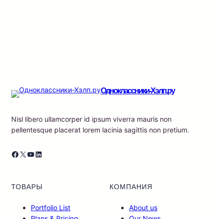
Одноклассники-Хэлп.ру
Nisl libero ullamcorper id ipsum viverra mauris non
pellentesque placerat lorem lacinia sagittis non pretium.
Facebook
X
YouTube
LinkedIn
ТОВАРЫ
КОМПАНИЯ
Portfolio List
About us
Plans & Pricing
Our News